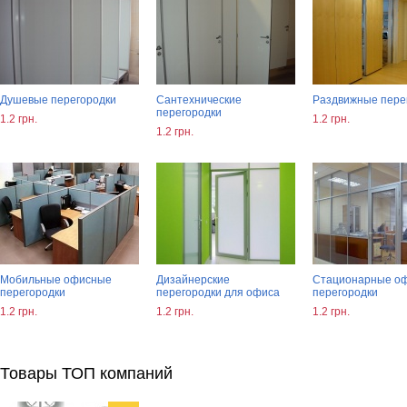
Душевые перегородки
Сантехнические
Раздвижные пере
перегородки
1.2 грн.
1.2 грн.
1.2 грн.
Мобильные офисные
Дизайнерские
Стационарные о
перегородки
перегородки для офиса
перегородки
1.2 грн.
1.2 грн.
1.2 грн.
Товары ТОП компаний