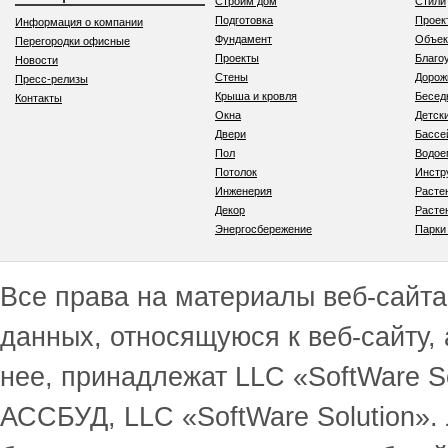
Строим дом
Стили
Подготовка
Проек
Информация о компании
Фундамент
Объек
Перегородки офисные
Проекты
Благо
Новости
Стены
Дорож
Пресс-релизы
Крыша и кровля
Бесед
Контакты
Окна
Детск
Двери
Бассе
Пол
Водо
Потолок
Инстр
Инженерия
Расте
Декор
Расте
Энергосбережение
Парки
Все права на материалы веб-сайта 
данных, относящуюся к веб-сайту,
нее, принадлежат LLC «SoftWare S
АССБУД, LLC «SoftWare Solution».