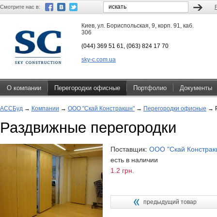
Смотрите нас в:
Киев, ул. Бориспольская, 9, корп. 91, каб.
306
(044) 369 51 61, (063) 824 17 70
sky-c.com.ua
О компании
Перегородки офисные
Портфолио
Документы
АССБуд
→
Компании
→
ООО "Скай Констракшн"
→
Перегородки офисные
→
Раздвижные перегородки
Поставщик:
ООО "Скай Констрак
есть в наличии
1.2 грн.
предыдущий товар