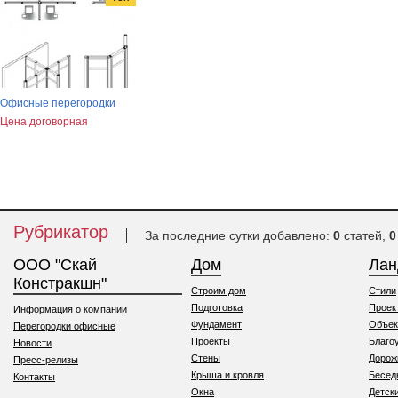
Офисные перегородки
Цена договорная
Рубрикатор
За последние сутки добавлено:
0
статей,
0
ООО "Скай
Дом
Ла
Констракшн"
Строим дом
Стили
Подготовка
Проек
Информация о компании
Фундамент
Объек
Перегородки офисные
Проекты
Благо
Новости
Стены
Дорож
Пресс-релизы
Крыша и кровля
Бесед
Контакты
Окна
Детск